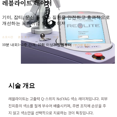
레블라이트 레이저
기미, 잡티, 문신 등 색소 질환을 안전하고 효과적으로
개선하는 프리미엄 토닝 레이저
소요시간
권장 횟수
비용
10분 내외
1~2주 간격, 10회 이상
20만원
부터
(부가세 별도)
시술 개요
레블라이트는 고출력 Q-스위치 Nd:YAG 색소 레이저입니다. 피부
진피층의 색소를 잘게 부수어 배출시키며, 주변 조직에 손상을 주
지 않고 색소만을 선택적으로 치료하는 것이 특징입니다.