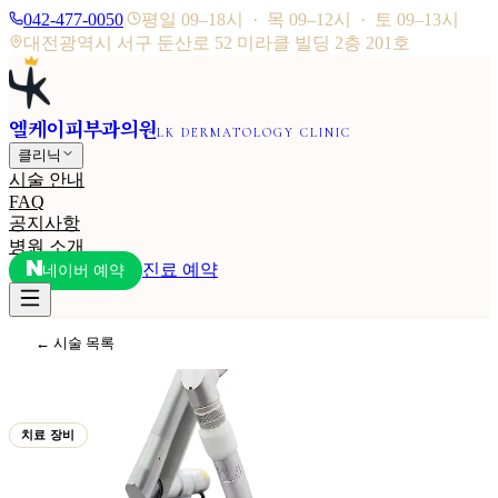
042-477-0050
|
평일 09–18시 · 목 09–12시 · 토 09–13시
대전광역시 서구 둔산로 52 미라클 빌딩 2층 201호
엘케이피부과의원
LK DERMATOLOGY CLINIC
클리닉
시술 안내
FAQ
공지사항
병원 소개
진료 예약
네이버 예약
← 시술 목록
치료 장비