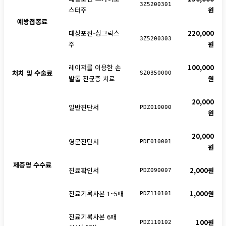
3Z5200301
스터주
원
예방접종료
대상포진-싱그릭스
220,000
3Z5200303
주
원
레이저를 이용한 손
100,000
처치 및 수술료
SZ0350000
발톱 진균증 치료
원
20,000
일반진단서
PDZ010000
원
20,000
영문진단서
PDE010001
원
제증명 수수료
진료확인서
2,000원
PDZ090007
진료기록사본 1~5매
1,000원
PDZ110101
진료기록사본 6매
100원
PDZ110102