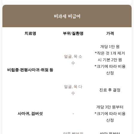
비과세 비급여
치료명
부위/질환명
가격
개당 1만 원
*작은 것 1개 제거
얼굴, 목 소
시 기본 2만 원
수
*크기에 따라 비용
비립종·편평사마귀·쥐젖 등
산정
얼굴, 목 다
진료 후 결정
수
개당 3만 원부터
사마귀, 검버섯
-
*크기에 따라 비용
산정
양쪽 뺨부위
40만 원부터