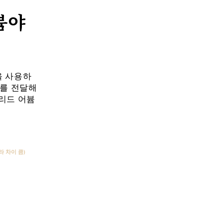
어븀야
을 사용하
지를 전달해
브리드 어븀
라 차이 큼
)