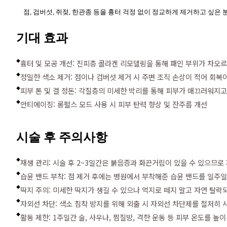
점, 검버섯, 쥐젖, 한관종 등을 흉터 걱정 없이 정교하게 제거하고 싶은 
기대 효과
흉터 및 모공 개선: 진피층 콜라겐 리모델링을 통해 패인 부위가 차오
◆
정밀한 색소 제거: 점이나 검버섯 제거 시 주변 조직 손상이 적어 회복
◆
피부 톤 및 결 정돈: 각질층의 미세한 박리를 통해 피부가 매끄러워지
◆
안티에이징: 롱펄스 모드 사용 시 피부 탄력 향상 및 잔주름 개선
◆
시술 후 주의사항
재생 관리: 시술 후 2~3일간은 붉음증과 화끈거림이 있을 수 있으므로
◆
습윤 밴드 부착: 점 제거 후에는 병원에서 부착해준 습윤 밴드를 일주일
◆
딱지 주의: 미세한 딱지가 생길 수 있으나 억지로 떼지 말고 자연 탈락
◆
자외선 차단: 색소 침착 방지를 위해 외출 시 자외선 차단제를 철저히 
◆
활동 제한: 1주일간 술, 사우나, 찜질방, 격한 운동 등 피부 온도를 높
◆