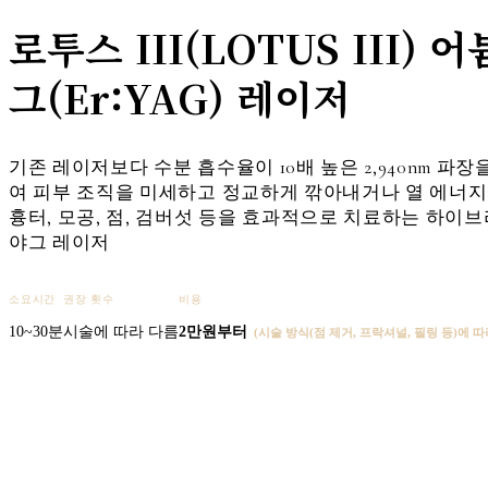
로투스 III(LOTUS III) 
그(Er:YAG) 레이저
기존 레이저보다 수분 흡수율이 10배 높은 2,940nm 파장
여 피부 조직을 미세하고 정교하게 깎아내거나 열 에너
흉터, 모공, 점, 검버섯 등을 효과적으로 치료하는 하이
야그 레이저
소요시간
권장 횟수
비용
10~30분
시술에 따라 다름
2만원
부터
(
시술 방식(점 제거, 프락셔널, 필링 등)에 따