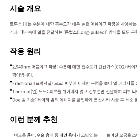
시술 개요
로투스 III는 수분에 대한 흡수도가 매우 높은 어븀야그 파장을 사용하는 
식과 피부 속에 열을 전달하는 '롱펄스(Long-pulsed)' 방식을 모두
작용 원리
2,940nm 어븀야그 파장: 수분에 대한 흡수도가 탄산가스(CO2) 레
◆
깎아냅니다.
Fractional(프락셔널) 모드: 피부에 미세한 구멍을 뚫어 열 에너
◆
Thermal(열) 모드: 피부를 깎아내지 않고 심부열만 전달하여 피부
◆
Doe 빔 기술: 레이저 빔의 에너지를 균일하게 분산시켜 시술 후 색소 
◆
이런 분께 추천
여드름 흉터, 수술 흉터 등 패인 흉터가 고민인 분
늘어진 모공을 조