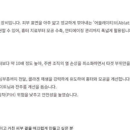
장비입니다. 피부 표면을 아주 얇고 정교하게 깎아내는 '어블레이티브(Ablativ
 구현할 수 있어, 흉터 치료부터 모공 수축, 안티에이징 관리까지 폭넓게 활용됩니
이저보다 약 10배 정도 높아, 주변 조직의 열 손상을 최소화하면서 타겟 부위만
지를 심부층까지 전달, 콜라겐 재생을 강력하게 유도하여 흉터와 모공을 개선합니다
 타이트닝과 잔주름 개선을 돕습니다.
침착(PIH) 위험을 낮추고 안전성을 높였습니다.
이고 거친 피부 결을 매끄럽게 만들고 싶은 분