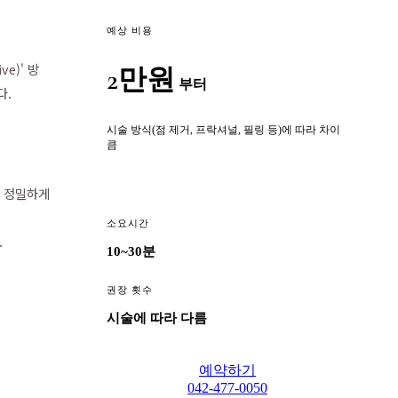
예상 비용
e)' 방
2만원
부터
다.
시술 방식(점 제거, 프락셔널, 필링 등)에 따라 차이
큼
을 정밀하게
소요시간
.
10~30분
권장 횟수
시술에 따라 다름
예약하기
042-477-0050