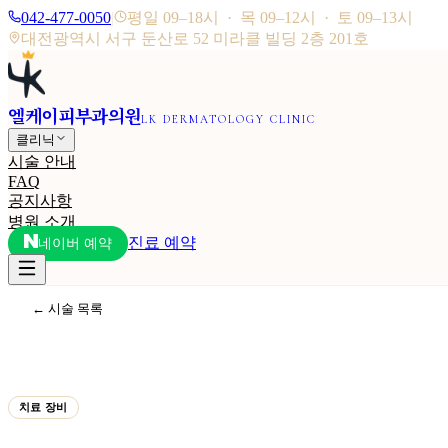
042-477-0050
|
평일 09–18시 · 목 09–12시 · 토 09–13시
대전광역시 서구 둔산로 52 미라클 빌딩 2층 201호
엘케이피부과의원
LK DERMATOLOGY CLINIC
클리닉
시술 안내
FAQ
공지사항
병원 소개
진료 예약
네이버 예약
← 시술 목록
치료 장비