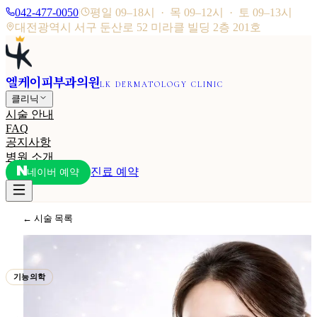
042-477-0050
|
평일 09–18시 · 목 09–12시 · 토 09–13시
대전광역시 서구 둔산로 52 미라클 빌딩 2층 201호
엘케이피부과의원
LK DERMATOLOGY CLINIC
클리닉
시술 안내
FAQ
공지사항
병원 소개
진료 예약
네이버 예약
← 시술 목록
기능의학