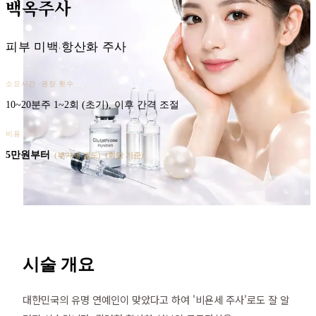
백옥주사
피부 미백·항산화 주사
소요시간
권장 횟수
10~20분
주 1~2회 (초기), 이후 간격 조절
비용
5만원
부터
(부가세 별도)
(
회당 기준
)
시술 개요
대한민국의 유명 연예인이 맞았다고 하여 '비욘세 주사'로도 잘 알