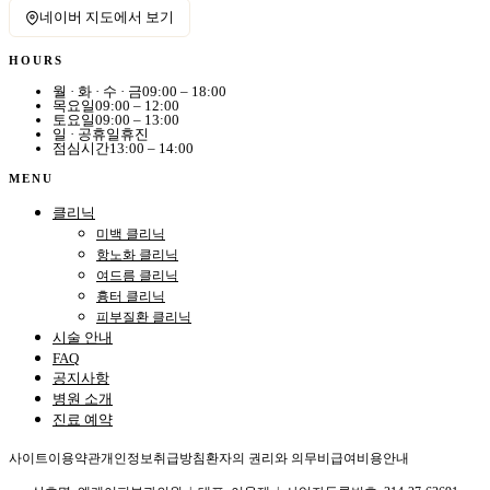
네이버 지도에서 보기
HOURS
월 · 화 · 수 · 금
09:00 – 18:00
목요일
09:00 – 12:00
토요일
09:00 – 13:00
일 · 공휴일
휴진
점심시간
13:00 – 14:00
MENU
클리닉
미백 클리닉
항노화 클리닉
여드름 클리닉
흉터 클리닉
피부질환 클리닉
시술 안내
FAQ
공지사항
병원 소개
진료 예약
사이트이용약관
개인정보취급방침
환자의 권리와 의무
비급여비용안내