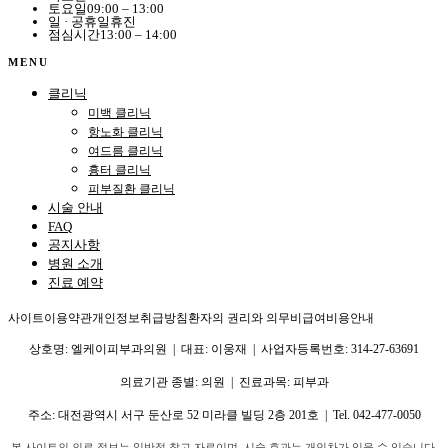
토요일
09:00 – 13:00
일 · 공휴일
휴진
점심시간
13:00 – 14:00
MENU
클리닉
미백 클리닉
항노화 클리닉
여드름 클리닉
흉터 클리닉
피부질환 클리닉
시술 안내
FAQ
공지사항
병원 소개
진료 예약
사이트이용약관
개인정보취급방침
환자의 권리와 의무
비급여비용안내
상호명: 엘케이피부과의원 | 대표: 이웅재 | 사업자등록번호: 314-27-63691
의료기관 종별: 의원 | 진료과목: 피부과
주소:
대전광역시 서구 둔산로 52 미라클 빌딩 2층 201호
| Tel.
042-477-0050
본 사이트의 의료 정보는 일반적 참고 자료이며, 시술 효과는 개인차가 있을 수 있습니다.