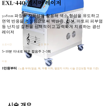
EXL-440 엑시머 레이저
308nm 파장의 자외선을 활용해 색소 형성을 유도하고
면역 반응을 조절함으로써 백반증, 건선, 아토피 피부염
등 난치성 질환을 선택적이고 강력하게 치료하는 광선
레이저
소요시간
권장 횟수
5~10분 이내로 매우 짧음
주 2~3회
비용
1만원
부터
(
노출 부위(얼굴, 목, 무릎 이하, 팔꿈치 이하) 시술 건강보험 적용 기준
)
시술 개요