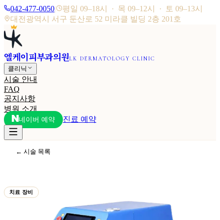
042-477-0050
|
평일 09–18시 · 목 09–12시 · 토 09–13시
대전광역시 서구 둔산로 52 미라클 빌딩 2층 201호
엘케이피부과의원
LK DERMATOLOGY CLINIC
클리닉
시술 안내
FAQ
공지사항
병원 소개
진료 예약
네이버 예약
← 시술 목록
치료 장비