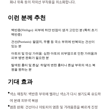
화나 위축 등의 자외선 부작용을 최소화합니다.
이런 분께 추천
백반증(Vitiligo): 피부에 하얀 반점이 생겨 고민인 분 (특히 초기
백반증)
건선(Psoriasis): 팔꿈치, 무릎 등 국소 부위에 반복되는 건선이
있는 분
아토피 및 만성 가려움: 심한 아토피 피부염으로 인한 가려움과
피부 병변 완화가 필요한 분
탈색된 흉터 및 튼살: 하얗게 변한 흉터나 튼살 부위의 색소 복
원을 원하는 분
기대 효과
색소 재침착: 백반증 부위에 멜라닌 색소가 다시 생기도록 유도하
◆
여 본래 피부색 복원
염증 완화: 건선이나 아토피의 염증 및 가려움증을 빠르게 진정
◆