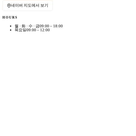
네이버 지도에서 보기
HOURS
월 · 화 · 수 · 금
09:00 – 18:00
목요일
09:00 – 12:00
토요일
09:00 – 13:00
일 · 공휴일
휴진
점심시간
13:00 – 14:00
MENU
클리닉
미백 클리닉
항노화 클리닉
여드름 클리닉
흉터 클리닉
피부질환 클리닉
시술 안내
FAQ
공지사항
병원 소개
진료 예약
사이트이용약관
개인정보취급방침
환자의 권리와 의무
비급여비용안내