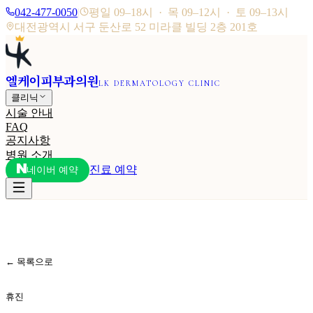
042-477-0050
|
평일 09–18시 · 목 09–12시 · 토 09–13시
대전광역시 서구 둔산로 52 미라클 빌딩 2층 201호
엘케이피부과의원
LK DERMATOLOGY CLINIC
클리닉
시술 안내
FAQ
공지사항
병원 소개
진료 예약
네이버 예약
← 목록으로
휴진