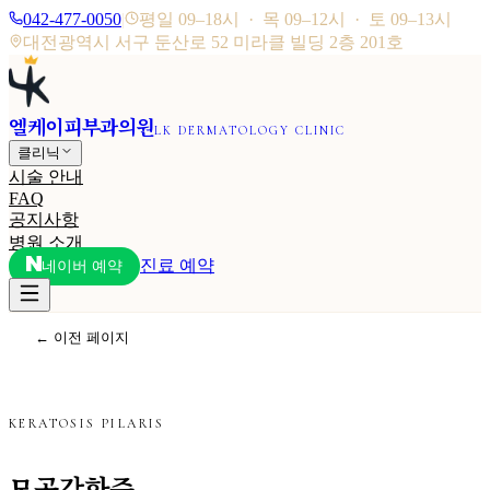
042-477-0050
|
평일 09–18시 · 목 09–12시 · 토 09–13시
대전광역시 서구 둔산로 52 미라클 빌딩 2층 201호
엘케이피부과의원
LK DERMATOLOGY CLINIC
클리닉
시술 안내
FAQ
공지사항
병원 소개
진료 예약
네이버 예약
← 이전 페이지
KERATOSIS PILARIS
모공각화증