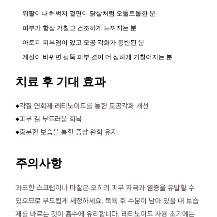
위팔이나 허벅지 겉면이 닭살처럼 오돌토돌한 분
피부가 항상 거칠고 건조하게 느껴지는 분
아토피 피부염이 있고 모공 각화가 동반된 분
계절이 바뀌면 팔뚝 피부 결이 더 심하게 거칠어지는 분
치료 후 기대 효과
각질 연화제·레티노이드를 통한 모공각화 개선
◆
피부 결 부드러움 회복
◆
충분한 보습을 통한 증상 완화 유지
◆
주의사항
과도한 스크럽이나 마찰은 오히려 피부 자극과 염증을 유발할 수
있으므로 부드럽게 세정하세요. 목욕 후 수분이 남아 있을 때 보습
제를 바르는 것이 흡수에 유리합니다. 레티노이드 사용 초기에는