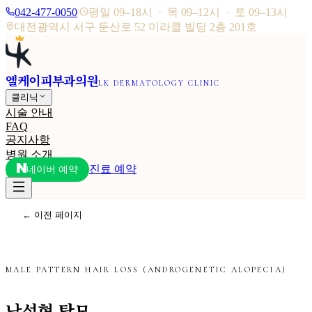
042-477-0050
|
평일 09–18시 · 목 09–12시 · 토 09–13시
대전광역시 서구 둔산로 52 미라클 빌딩 2층 201호
엘케이피부과의원
LK DERMATOLOGY CLINIC
클리닉
시술 안내
FAQ
공지사항
병원 소개
진료 예약
네이버 예약
← 이전 페이지
MALE PATTERN HAIR LOSS (ANDROGENETIC ALOPECIA)
남성형 탈모