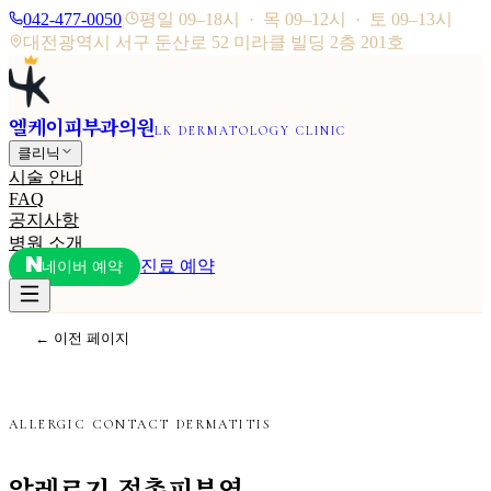
042-477-0050
|
평일 09–18시 · 목 09–12시 · 토 09–13시
대전광역시 서구 둔산로 52 미라클 빌딩 2층 201호
엘케이피부과의원
LK DERMATOLOGY CLINIC
클리닉
시술 안내
FAQ
공지사항
병원 소개
진료 예약
네이버 예약
← 이전 페이지
ALLERGIC CONTACT DERMATITIS
알레르기 접촉피부염