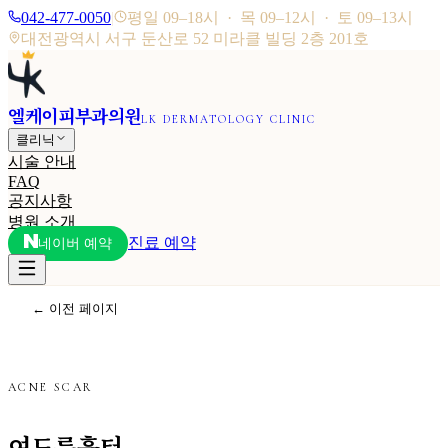
042-477-0050
|
평일 09–18시 · 목 09–12시 · 토 09–13시
대전광역시 서구 둔산로 52 미라클 빌딩 2층 201호
엘케이피부과의원
LK DERMATOLOGY CLINIC
클리닉
시술 안내
FAQ
공지사항
병원 소개
진료 예약
네이버 예약
← 이전 페이지
ACNE SCAR
여드름흉터