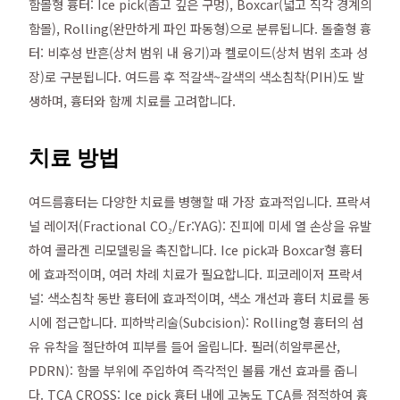
함몰형 흉터: Ice pick(좁고 깊은 구멍), Boxcar(넓고 직각 경계의
함몰), Rolling(완만하게 파인 파동형)으로 분류됩니다. 돌출형 흉
터: 비후성 반흔(상처 범위 내 융기)과 켈로이드(상처 범위 초과 성
장)로 구분됩니다. 여드름 후 적갈색~갈색의 색소침착(PIH)도 발
생하며, 흉터와 함께 치료를 고려합니다.
치료 방법
여드름흉터는 다양한 치료를 병행할 때 가장 효과적입니다. 프락셔
널 레이저(Fractional CO₂/Er:YAG): 진피에 미세 열 손상을 유발
하여 콜라겐 리모델링을 촉진합니다. Ice pick과 Boxcar형 흉터
에 효과적이며, 여러 차례 치료가 필요합니다. 피코레이저 프락셔
널: 색소침착 동반 흉터에 효과적이며, 색소 개선과 흉터 치료를 동
시에 접근합니다. 피하박리술(Subcision): Rolling형 흉터의 섬
유 유착을 절단하여 피부를 들어 올립니다. 필러(히알루론산,
PDRN): 함몰 부위에 주입하여 즉각적인 볼륨 개선 효과를 줍니
다. TCA CROSS: Ice pick 흉터 내에 고농도 TCA를 점적하여 흉