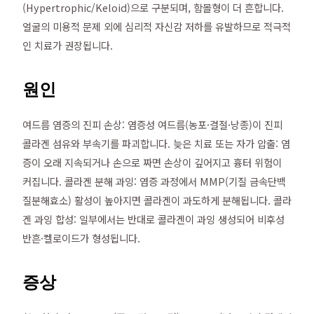
(Hypertrophic/Keloid)으로 구분되며, 함몰형이 더 흔합니다.
얼굴의 미용적 문제 외에 심리적 자신감 저하를 유발하므로 적극적
인 치료가 권장됩니다.
원인
여드름 염증의 진피 손상: 염증성 여드름(농포·결절·낭종)이 진피
콜라겐 섬유와 부속기를 파괴합니다. 늦은 치료 또는 자가 압출: 염
증이 오래 지속되거나 손으로 짜면 손상이 깊어지고 흉터 위험이
커집니다. 콜라겐 분해 과잉: 염증 과정에서 MMP(기질 금속단백
질분해효소) 활성이 높아지면 콜라겐이 과도하게 분해됩니다. 콜라
겐 과잉 합성: 일부에서는 반대로 콜라겐이 과잉 생성되어 비후성
반흔·켈로이드가 형성됩니다.
증상