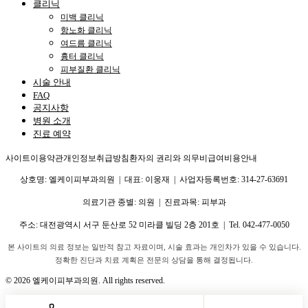
클리닉
미백 클리닉
항노화 클리닉
여드름 클리닉
흉터 클리닉
피부질환 클리닉
시술 안내
FAQ
공지사항
병원 소개
진료 예약
사이트이용약관
개인정보취급방침
환자의 권리와 의무
비급여비용안내
상호명: 엘케이피부과의원 | 대표: 이웅재 | 사업자등록번호: 314-27-63691
의료기관 종별: 의원 | 진료과목: 피부과
주소:
대전광역시 서구 둔산로 52 미라클 빌딩 2층 201호
| Tel.
042-477-0050
본 사이트의 의료 정보는 일반적 참고 자료이며, 시술 효과는 개인차가 있을 수 있습니다.
정확한 진단과 치료 계획은 전문의 상담을 통해 결정됩니다.
©
2026
엘케이피부과의원. All rights reserved.