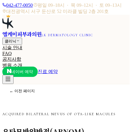
042-477-0050
|
평일 09–18시 · 목 09–12시 · 토 09–13시
대전광역시 서구 둔산로 52 미라클 빌딩 2층 201호
엘케이피부과의원
LK DERMATOLOGY CLINIC
클리닉
시술 안내
FAQ
공지사항
병원 소개
진료 예약
네이버 예약
← 이전 페이지
ACQUIRED BILATERAL NEVUS OF OTA-LIKE MACULES
오타모반양반점(ABNOM)