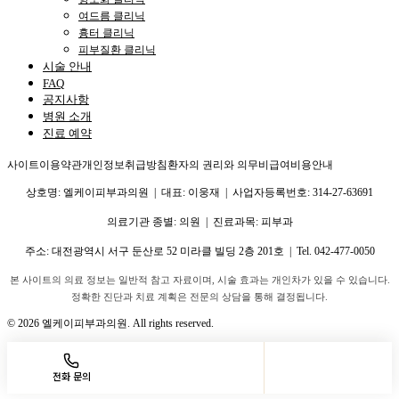
여드름 클리닉
흉터 클리닉
피부질환 클리닉
시술 안내
FAQ
공지사항
병원 소개
진료 예약
사이트이용약관
개인정보취급방침
환자의 권리와 의무
비급여비용안내
상호명: 엘케이피부과의원 | 대표: 이웅재 | 사업자등록번호: 314-27-63691
의료기관 종별: 의원 | 진료과목: 피부과
주소:
대전광역시 서구 둔산로 52 미라클 빌딩 2층 201호
| Tel.
042-477-0050
본 사이트의 의료 정보는 일반적 참고 자료이며, 시술 효과는 개인차가 있을 수 있습니다.
정확한 진단과 치료 계획은 전문의 상담을 통해 결정됩니다.
©
2026
엘케이피부과의원. All rights reserved.
전화 문의
네이버 예약
진료 예약